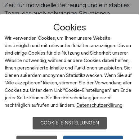
Zeit für individuelle Betreuung und ein stabiles
Team, das auch schwierige Situationen
gemeinsam meistert. GESUNDHEIT.JOBS hilft
Cookies
Ihnen, genau diese Stärken sichtbar zu machen:
durch individuelle Textgestaltung,
Wir verwenden Cookies, um Ihnen unsere Website
bestmöglich und mit relevanten Inhalten anzuzeigen. Davon
Herausstellung Ihrer Werte und gezielte
sind einige Cookies für die Nutzung und Sicherheit unserer
Kommunikation Ihrer Strukturen. So erreichen
Website notwendig, während andere Cookies dabei helfen,
Sie Pflegefachkräfte, die bereit sind, langfristig
Ihnen personalisierte Inhalte und Funktionen anzubieten. Sie
Verantwortung zu übernehmen – für Kinder,
dienen außerdem anonymen Statistikzwecken. Wenn Sie auf
Familien und ein stabiles Versorgungssystem.
"Alle akzeptieren" klicken, stimmen Sie der Verwendung aller
Cookies zu. Unter dem Link "Cookie-Einstellungen" am Ende
Beratung anfordern
jeder Seite können Sie Ihre Entscheidung jederzeit
nachträglich aufrufen und ändern.
Datenschutzerklärung
Pflege mit Herz, Technik und
COOKIE-EINSTELLUNGEN
Perspektive