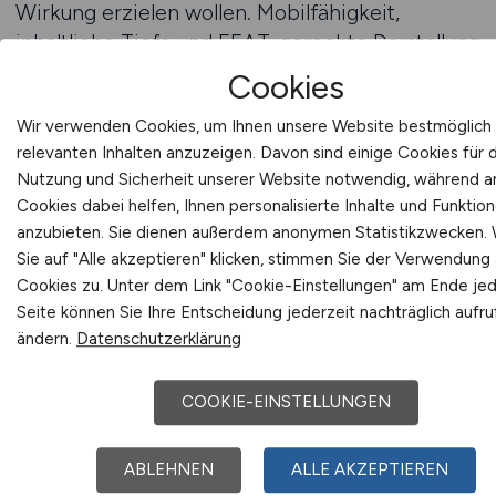
Wirkung erzielen wollen. Mobilfähigkeit,
inhaltliche Tiefe und EEAT-gerechte Darstellung
erhöhen zusätzlich die Conversion-Rate – und
Cookies
machen aus Sichtbarkeit gezielte
Wir verwenden Cookies, um Ihnen unsere Website bestmöglich 
Personalgewinnung.
relevanten Inhalten anzuzeigen. Davon sind einige Cookies für 
Nutzung und Sicherheit unserer Website notwendig, während 
Beratung anfordern auf GESUNDHEIT.JOBS
Cookies dabei helfen, Ihnen personalisierte Inhalte und Funktio
anzubieten. Sie dienen außerdem anonymen Statistikzwecken.
Sie auf "Alle akzeptieren" klicken, stimmen Sie der Verwendung a
Gesundheitswissenschaft
Cookies zu. Unter dem Link "Cookie-Einstellungen" am Ende je
Seite können Sie Ihre Entscheidung jederzeit nachträglich aufr
strategisch rekrutieren –
ändern.
Datenschutzerklärung
evidenzbasiert und
vorausblickend
COOKIE-EINSTELLUNGEN
Wer Gesundheitswissenschaftler rekrutiert,
ABLEHNEN
ALLE AKZEPTIEREN
gewinnt mehr als Personal – er gewinnt Wissen,