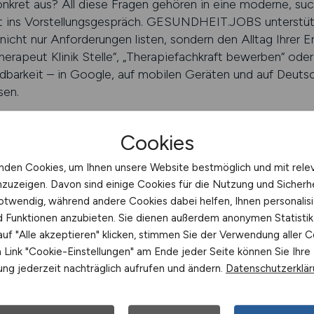
onkret aus? All diese Fragen gehören in eine moderne, s
st ins Vorstellungsgespräch. GESUNDHEIT.JOBS unterstütz
nicht nur Anforderungen listen, sondern den Alltag Ihrer 
rapeut Klinik Stelle“, „Therapiefachkraft bewerben“ ode
dbarkeit – in Google, auf mobilen Geräten und auf Deutsc
sen.
Cookies
NDHEIT.JOBS entdecken
nden Cookies, um Ihnen unsere Website bestmöglich und mit rele
nzuzeigen. Davon sind einige Cookies für die Nutzung und Sicherh
Kommunikation verbessern
otwendig, während andere Cookies dabei helfen, Ihnen personalisi
nd Funktionen anzubieten. Sie dienen außerdem anonymen Statisti
e sind offen für Wechsel – sofern Prozesse transparent u
uf "Alle akzeptieren" klicken, stimmen Sie der Verwendung aller C
t rekrutieren wollen, bieten daher nicht nur eine Stellenau
Link "Cookie-Einstellungen" am Ende jeder Seite können Sie Ihre
ldezeiten, klare Zuständigkeiten, mobile Bewerbungsmögl
ng jederzeit nachträglich aufrufen und ändern.
Datenschutzerklä
ur und zum Einarbeitungsplan. GESUNDHEIT.JOBS sorgt da
effizient gestaltet. Unsere Plattform ermöglicht einfach