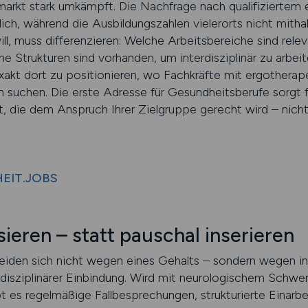
markt stark umkämpft. Die Nachfrage nach qualifizierte
lich, während die Ausbildungszahlen vielerorts nicht mitha
ll, muss differenzieren: Welche Arbeitsbereiche sind relev
he Strukturen sind vorhanden, um interdisziplinär zu ar
exakt dort zu positionieren, wo Fachkräfte mit ergotherap
 suchen. Die erste Adresse für Gesundheitsberufe sorgt f
t, die dem Anspruch Ihrer Zielgruppe gerecht wird – nich
HEIT.JOBS
sieren – statt pauschal inserieren
iden sich nicht wegen eines Gehalts – sondern wegen in
rdisziplinärer Einbindung. Wird mit neurologischem Schwe
ibt es regelmäßige Fallbesprechungen, strukturierte Einar