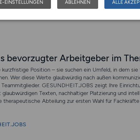
htete Rückrufoptionen – auf Wunsch auch automatisiert. Be
E-EINSTELLUNGEN
ABLEHNEN
ALLE AKZEP
en – weil überzeugendes Recruiting mehr braucht als sc
als bevorzugter Arbeitgeber im Th
urzfristige Position – sie suchen ein Umfeld, in dem sie f
nen. Wer diese Werte glaubwürdig nach außen kommuniziert
ge Teammitglieder. GESUNDHEIT.JOBS zeigt Ihre Einricht
glaubwürdigen Texten, nachhaltiger Platzierung und intell
e therapeutische Abteilung zur ersten Wahl für Fachkräfte
HEIT.JOBS