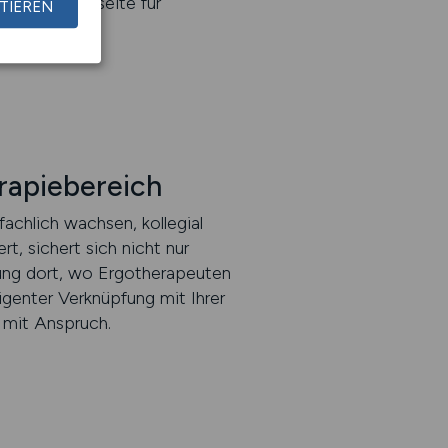
ste Karriereseite für
TIEREN
höne Worte.
erapiebereich
achlich wachsen, kollegial
, sichert sich nicht nur
ung dort, wo Ergotherapeuten
igenter Verknüpfung mit Ihrer
 mit Anspruch.