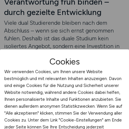
Verantwortung früh binden –
durch gezielte Entwicklung
Viele dual Studierende bleiben nach dem
Abschluss – wenn sie sich ernst genommen
fühlen. Deshalb ist das duale Studium kein
isoliertes Angebot, sondern eine Investition in
die nächste Führungsebene. Wer gezielt
Cookies
entwickelt, strukturiert anleitet und Potenziale
sichtbar macht, gewinnt weit mehr als
Wir verwenden Cookies, um Ihnen unsere Website
akademisch ausgebildete Pflegekräfte: Er
bestmöglich und mit relevanten Inhalten anzuzeigen. Davon
gewinnt künftige Teamleitungen,
sind einige Cookies für die Nutzung und Sicherheit unserer
Projektverantwortliche und
Website notwendig, während andere Cookies dabei helfen,
Ihnen personalisierte Inhalte und Funktionen anzubieten. Sie
Pflegeinnovator:innen. GESUNDHEIT.JOBS hilft
dienen außerdem anonymen Statistikzwecken. Wenn Sie auf
Ihnen, diese Entwicklung sichtbar zu machen –
"Alle akzeptieren" klicken, stimmen Sie der Verwendung aller
mit Ausschreibungen, die nicht nur den
Cookies zu. Unter dem Link "Cookie-Einstellungen" am Ende
Studienablauf beschreiben, sondern Ihre
jeder Seite können Sie Ihre Entscheidung jederzeit