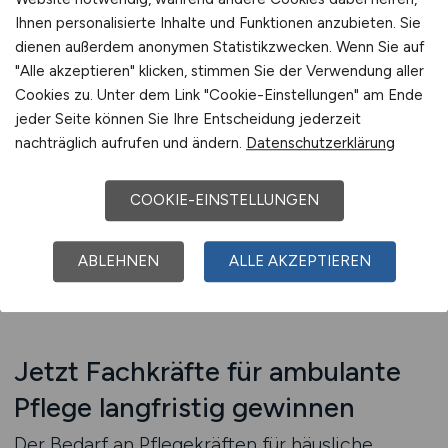
für Suchbegriffe wie „Hauspflege Pflegekraft
Ihnen personalisierte Inhalte und Funktionen anzubieten. Sie
Job“, „Karriere häusliche Pflege
dienen außerdem anonymen Statistikzwecken. Wenn Sie auf
Gesundheitswesen“, „Ambulante Versorgung
"Alle akzeptieren" klicken, stimmen Sie der Verwendung aller
Cookies zu. Unter dem Link "Cookie-Einstellungen" am Ende
Fachkraft Bewerbung“ oder „Pflegedienst
jeder Seite können Sie Ihre Entscheidung jederzeit
Mobilteam gesucht“ präzise platziert. Ihre
nachträglich aufrufen und ändern.
Datenschutzerklärung
Einrichtung wird so als Arbeitgeber sichtbar,
der Pflegefachkräfte nicht nur beschäftigt,
COOKIE-EINSTELLUNGEN
sondern strukturell unterstützt. Das schafft
Vertrauen – und qualifizierte Bewerbungen.
ABLEHNEN
ALLE AKZEPTIEREN
Beratung anfordern
Jetzt Fachkräfte für ambulante
Pflege langfristig gewinnen
Der Bedarf an Pflegekräften für häusliche