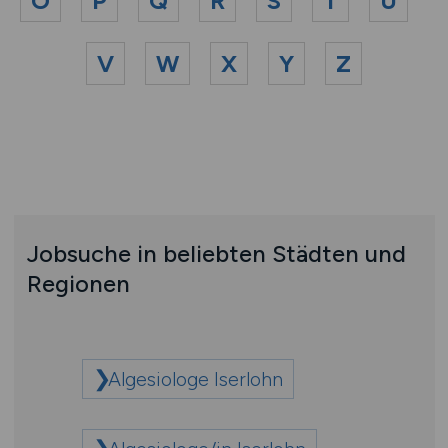
O
P
Q
R
S
T
U
V
W
X
Y
Z
Jobsuche in beliebten Städten und
Regionen
Algesiologe Iserlohn