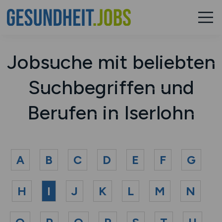
Jobsuche mit beliebten
Suchbegriffen und
Berufen in Iserlohn
A
B
C
D
E
F
G
H
I
J
K
L
M
N