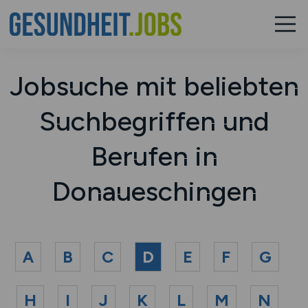
Jobsuche mit beliebten
Suchbegriffen und
Berufen in
Donaueschingen
A
B
C
D
E
F
G
H
I
J
K
L
M
N