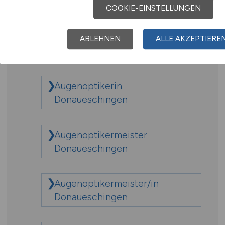
Augenoptiker Donaueschingen
COOKIE-EINSTELLUNGEN
Augenoptiker/in
ABLEHNEN
ALLE AKZEPTIERE
Donaueschingen
Augenoptikerin
Donaueschingen
Augenoptikermeister
Donaueschingen
Augenoptikermeister/in
Donaueschingen