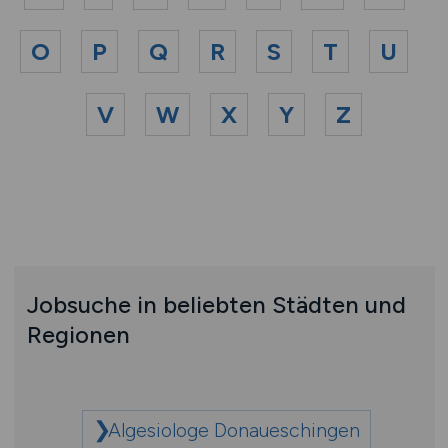
O
P
Q
R
S
T
U
V
W
X
Y
Z
Jobsuche in beliebten Städten und
Regionen
Algesiologe Donaueschingen