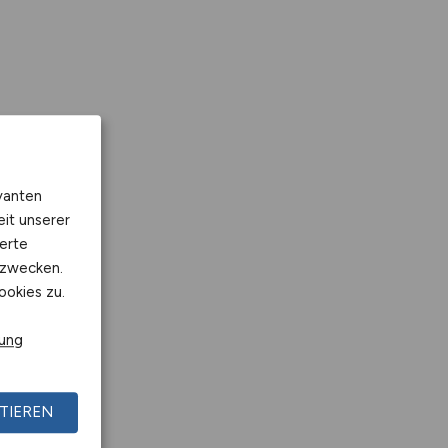
vanten
eit unserer
erte
kzwecken.
ookies zu.
rung
TIEREN