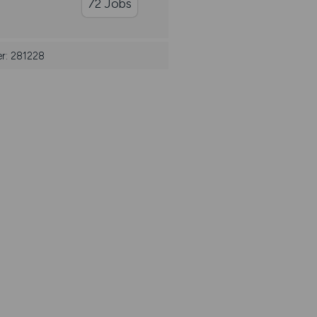
72 Jobs
er: 281228