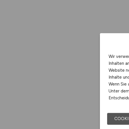
Wir verwe
Inhalten a
Website n
Inhalte u
Wenn Sie a
Unter dem 
Entscheidu
COOKI