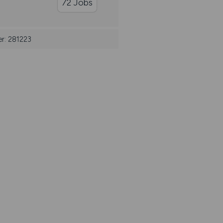
72 Jobs
er: 281223