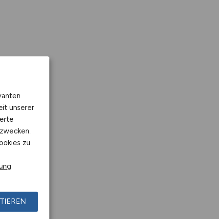
vanten
eit unserer
erte
kzwecken.
ookies zu.
rung
TIEREN