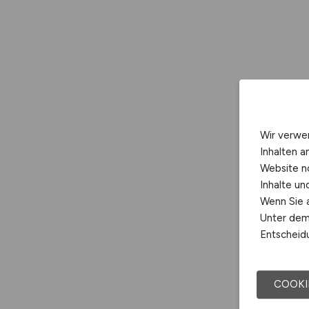
Wir verwe
Inhalten a
Website n
Inhalte u
Wenn Sie a
Unter dem 
Entscheidu
COOKI