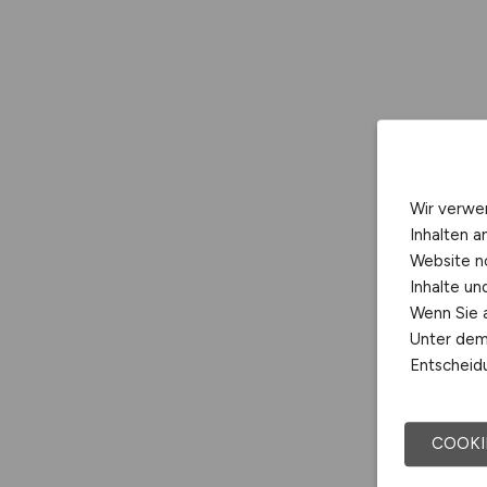
Wir verwe
Inhalten a
Website n
Inhalte u
Wenn Sie a
Unter dem 
Entscheidu
COOKI