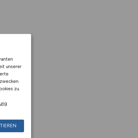
vanten
eit unserer
erte
kzwecken.
ookies zu.
rung
TIEREN