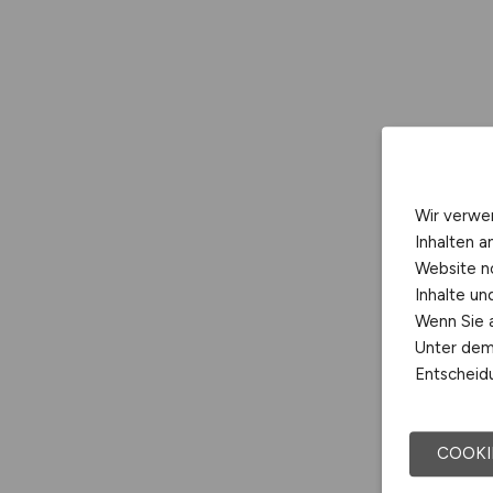
Wir verwe
Inhalten a
Website n
Inhalte u
Wenn Sie a
Unter dem 
Entscheidu
COOKI