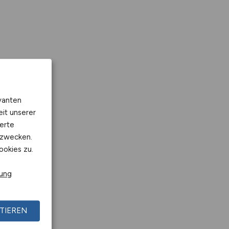
vanten
eit unserer
erte
kzwecken.
ookies zu.
rung
TIEREN