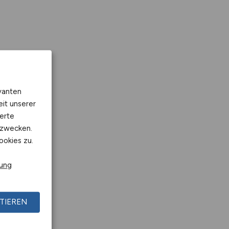
vanten
eit unserer
erte
kzwecken.
ookies zu.
rung
TIEREN