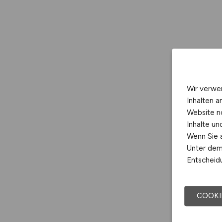
Wir verwe
Inhalten a
Website n
Inhalte u
Wenn Sie a
Unter dem 
Entscheidu
COOKI