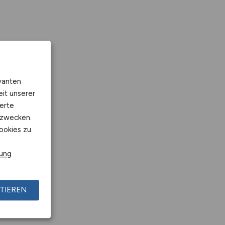
vanten
eit unserer
erte
kzwecken.
ookies zu.
rung
TIEREN