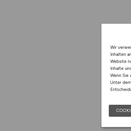
Wir verwe
Inhalten a
Website n
Inhalte u
Wenn Sie a
Unter dem 
Entscheidu
COOKI